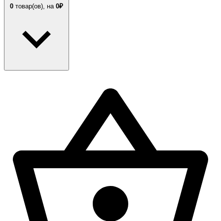
0
товар(ов),
на
0₽