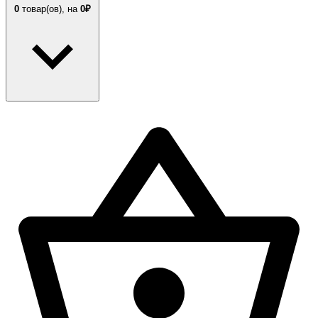
0
товар(ов),
на
0₽